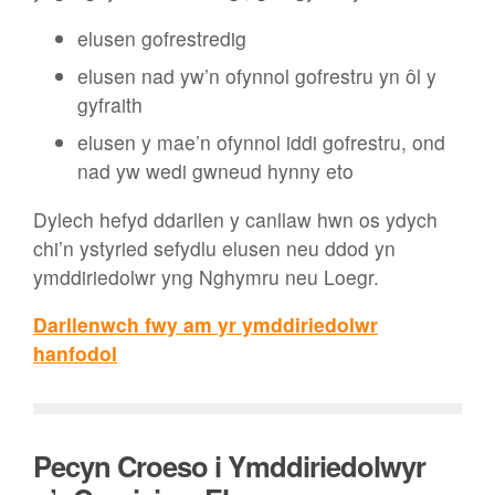
elusen gofrestredig
elusen nad yw’n ofynnol gofrestru yn ôl y
gyfraith
elusen y mae’n ofynnol iddi gofrestru, ond
nad yw wedi gwneud hynny eto
Dylech hefyd ddarllen y canllaw hwn os ydych
chi’n ystyried sefydlu elusen neu ddod yn
ymddiriedolwr yng Nghymru neu Loegr.
Darllenwch fwy am yr ymddiriedolwr
hanfodol
Pecyn Croeso i Ymddiriedolwyr