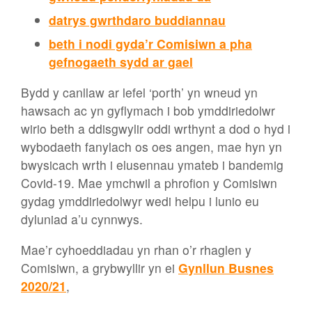
datrys gwrthdaro buddiannau
beth i nodi gyda’r Comisiwn a pha
gefnogaeth sydd ar gael
Bydd y canllaw ar lefel ‘porth’ yn wneud yn
hawsach ac yn gyflymach i bob ymddiriedolwr
wirio beth a ddisgwylir oddi wrthynt a dod o hyd i
wybodaeth fanylach os oes angen, mae hyn yn
bwysicach wrth i elusennau ymateb i bandemig
Covid-19. Mae ymchwil a phrofion y Comisiwn
gydag ymddiriedolwyr wedi helpu i lunio eu
dyluniad a’u cynnwys.
Mae’r cyhoeddiadau yn rhan o’r rhaglen y
Comisiwn, a grybwyllir yn ei
Gynllun Busnes
2020/21
,