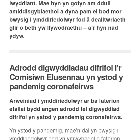
lwyddiant. Mae hyn yn gofyn am ddull
amlddisgyblaethol a dyna pam ei bod mor
bwysig i ymddiriedolwyr fod â dealltwriaeth
glir o beth yw llywodraethu – a’r hyn nad
ydyw.
Adrodd digwyddiadau difrifol i’r
Comisiwn Elusennau yn ystod y
pandemig coronafeirws
Arweiniad i ymddiriedolwyr ar ba faterion
efallai bydd angen adrodd fel digwyddiad
difrifol yn ystod y pandemig coronafeirws.
Yn ystod y pandemig, mae’n dal yn bwysig i
ymddiriedolwyr bod yn ymwybodol o faterion