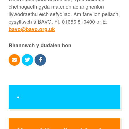
chefnogaeth gyda materion ac anghenion
llywodraethu eich sefydliad. Am fanylion pellach,
cysylltwch â BAVO, Ff: 01656 810400 or E:
bavo@bavo.org.uk
Rhannwch y dudalen hon