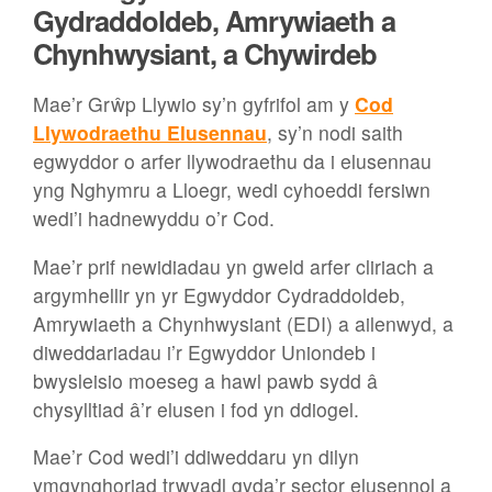
Gydraddoldeb, Amrywiaeth a
Chynhwysiant, a Chywirdeb
Mae’r Grŵp Llywio sy’n gyfrifol am y
Cod
Llywodraethu Elusennau
, sy’n nodi saith
egwyddor o arfer llywodraethu da i elusennau
yng Nghymru a Lloegr, wedi cyhoeddi fersiwn
wedi’i hadnewyddu o’r Cod.
Mae’r prif newidiadau yn gweld arfer cliriach a
argymhellir yn yr Egwyddor Cydraddoldeb,
Amrywiaeth a Chynhwysiant (EDI) a ailenwyd, a
diweddariadau i’r Egwyddor Uniondeb i
bwysleisio moeseg a hawl pawb sydd â
chysylltiad â’r elusen i fod yn ddiogel.
Mae’r Cod wedi’i ddiweddaru yn dilyn
ymgynghoriad trwyadl gyda’r sector elusennol a