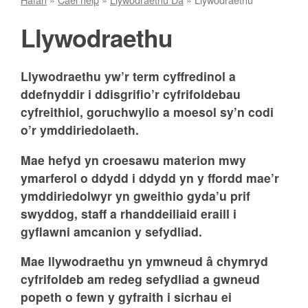
Llywodraethu
Llywodraethu yw’r term cyffredinol a
ddefnyddir i ddisgrifio’r cyfrifoldebau
cyfreithiol, goruchwylio a moesol sy’n codi
o’r ymddiriedolaeth.
Mae hefyd yn croesawu materion mwy
ymarferol o ddydd i ddydd yn y ffordd mae’r
ymddiriedolwyr yn gweithio gyda’u prif
swyddog, staff a rhanddeiliaid eraill i
gyflawni amcanion y sefydliad.
Mae llywodraethu yn ymwneud â chymryd
cyfrifoldeb am redeg sefydliad a gwneud
popeth o fewn y gyfraith i sicrhau ei