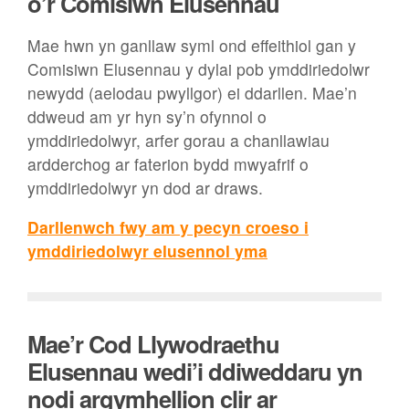
o’r Comisiwn Elusennau
Mae hwn yn ganllaw syml ond effeithiol gan y
Comisiwn Elusennau y dylai pob ymddiriedolwr
newydd (aelodau pwyllgor) ei ddarllen. Mae’n
ddweud am yr hyn sy’n ofynnol o
ymddiriedolwyr, arfer gorau a chanllawiau
ardderchog ar faterion bydd mwyafrif o
ymddiriedolwyr yn dod ar draws.
Darllenwch fwy am y pecyn croeso i
ymddiriedolwyr elusennol yma
Mae’r Cod Llywodraethu
Elusennau wedi’i ddiweddaru yn
nodi argymhellion clir ar