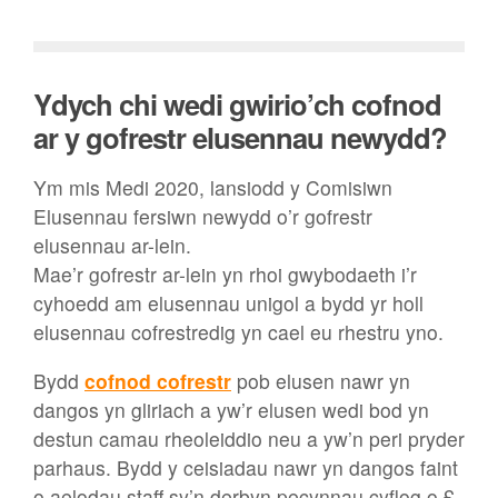
Ydych chi wedi gwirio’ch cofnod
ar y gofrestr elusennau newydd?
Ym mis Medi 2020, lansiodd y Comisiwn
Elusennau fersiwn newydd o’r gofrestr
elusennau ar-lein.
Mae’r gofrestr ar-lein yn rhoi gwybodaeth i’r
cyhoedd am elusennau unigol a bydd yr holl
elusennau cofrestredig yn cael eu rhestru yno.
Bydd
cofnod cofrestr
pob elusen nawr yn
dangos yn gliriach a yw’r elusen wedi bod yn
destun camau rheoleiddio neu a yw’n peri pryder
parhaus. Bydd y ceisiadau nawr yn dangos faint
o aelodau staff sy’n derbyn pecynnau cyflog o £