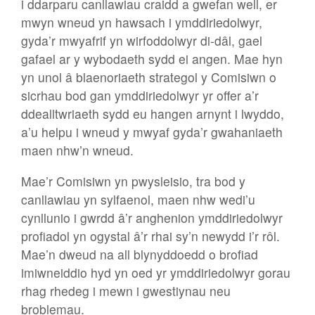
i ddarparu canllawiau craidd a gwefan well, er
mwyn wneud yn hawsach i ymddiriedolwyr,
gyda’r mwyafrif yn wirfoddolwyr di-dâl, gael
gafael ar y wybodaeth sydd ei angen. Mae hyn
yn unol â blaenoriaeth strategol y Comisiwn o
sicrhau bod gan ymddiriedolwyr yr offer a’r
ddealltwriaeth sydd eu hangen arnynt i lwyddo,
a’u helpu i wneud y mwyaf gyda’r gwahaniaeth
maen nhw’n wneud.
Mae’r Comisiwn yn pwysleisio, tra bod y
canllawiau yn sylfaenol, maen nhw wedi’u
cynllunio i gwrdd â’r anghenion ymddiriedolwyr
profiadol yn ogystal â’r rhai sy’n newydd i’r rôl.
Mae’n dweud na all blynyddoedd o brofiad
imiwneiddio hyd yn oed yr ymddiriedolwyr gorau
rhag rhedeg i mewn i gwestiynau neu
broblemau.