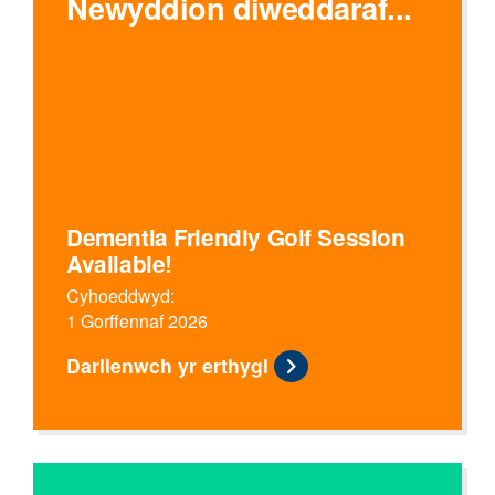
Newyddion diweddaraf...
Dementia Friendly Golf Session
Available!
Cyhoeddwyd:
1 Gorffennaf 2026
Darllenwch yr erthygl