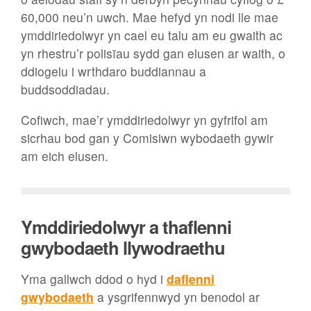
60,000 neu’n uwch. Mae hefyd yn nodi lle mae
ymddiriedolwyr yn cael eu talu am eu gwaith ac
yn rhestru’r polisïau sydd gan elusen ar waith, o
ddiogelu i wrthdaro buddiannau a
buddsoddiadau.
Cofiwch, mae’r ymddiriedolwyr yn gyfrifol am
sicrhau bod gan y Comisiwn wybodaeth gywir
am eich elusen.
Ymddiriedolwyr a thaflenni
gwybodaeth llywodraethu
Yma gallwch ddod o hyd i
daflenni
gwybodaeth
a ysgrifennwyd yn benodol ar