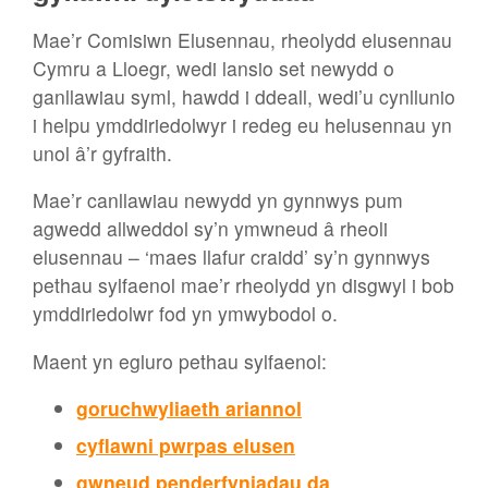
Mae’r Comisiwn Elusennau, rheolydd elusennau
Cymru a Lloegr, wedi lansio set newydd o
ganllawiau syml, hawdd i ddeall, wedi’u cynllunio
i helpu ymddiriedolwyr i redeg eu helusennau yn
unol â’r gyfraith.
Mae’r canllawiau newydd yn gynnwys pum
agwedd allweddol sy’n ymwneud â rheoli
elusennau – ‘maes llafur craidd’ sy’n gynnwys
pethau sylfaenol mae’r rheolydd yn disgwyl i bob
ymddiriedolwr fod yn ymwybodol o.
Maent yn egluro pethau sylfaenol:
goruchwyliaeth ariannol
cyflawni pwrpas elusen
gwneud penderfyniadau da