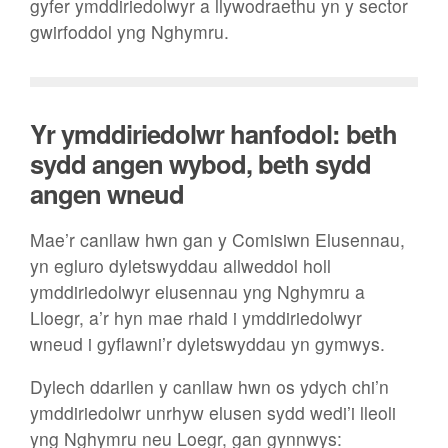
gyfer ymddiriedolwyr a llywodraethu yn y sector
gwirfoddol yng Nghymru.
Yr ymddiriedolwr hanfodol: beth
sydd angen wybod, beth sydd
angen wneud
Mae’r canllaw hwn gan y Comisiwn Elusennau,
yn egluro dyletswyddau allweddol holl
ymddiriedolwyr elusennau yng Nghymru a
Lloegr, a’r hyn mae rhaid i ymddiriedolwyr
wneud i gyflawni’r dyletswyddau yn gymwys.
Dylech ddarllen y canllaw hwn os ydych chi’n
ymddiriedolwr unrhyw elusen sydd wedi’i lleoli
yng Nghymru neu Loegr, gan gynnwys: