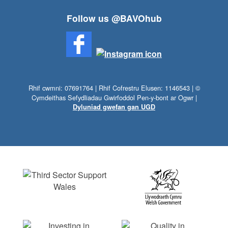
Follow us @BAVOhub
Rhif cwmni: 07691764 | Rhif Cofrestru Elusen: 1146543 | ©
Cymdeithas Sefydliadau Gwirfoddol Pen-y-bont ar Ogwr |
Dyluniad gwefan gan UGD