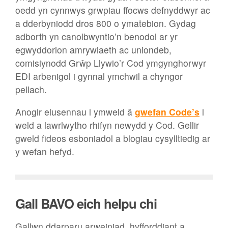
oedd yn cynnwys grwpiau ffocws defnyddwyr ac
a dderbyniodd dros 800 o ymatebion. Gydag
adborth yn canolbwyntio’n benodol ar yr
egwyddorion amrywiaeth ac uniondeb,
comisiynodd Grŵp Llywio’r Cod ymgynghorwyr
EDI arbenigol i gynnal ymchwil a chyngor
pellach.
Anogir elusennau i ymweld â
gwefan Code’s
i
weld a lawrlwytho rhifyn newydd y Cod. Gellir
gweld fideos esboniadol a blogiau cysylltiedig ar
y wefan hefyd.
Gall BAVO eich helpu chi
Gallwn ddarparu arweiniad, hyfforddiant a