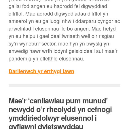
gallai fod angen eu hadrodd fel digwyddiad
difrifol. Mae adrodd digwyddiadau difrifol yn
amserol yn eu galluogi nhw i ddarparu cyngor ac
arweiniad i elusennau lle bo angen. Mae hefyd
yn eu helpu i gael dealltwriaeth well o’r risgiau
sy’n wynebu’r sector, mae hyn yn bwysig yn
enwedig nawr wrth iddynt geisio deall sut mae’r
pandemig yn effeithio elusennau.
Darllenwch yr erthygl lawn
Mae’r ‘canllawiau pum munud’
newydd o’r rheolydd yn cefnogi
ymddiriedolwyr elusennol i
gyflawni dyletswyddau