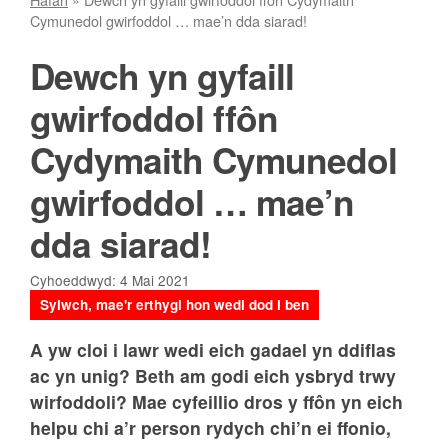
Cymunedol gwirfoddol … mae’n dda siarad!
Dewch yn gyfaill
gwirfoddol ffôn
Cydymaith Cymunedol
gwirfoddol … mae’n
dda siarad!
Cyhoeddwyd: 4 Mai 2021
Sylwch, mae'r erthygl hon wedi dod i ben
A yw cloi i lawr wedi eich gadael yn ddiflas
ac yn unig? Beth am godi eich ysbryd trwy
wirfoddoli? Mae cyfeillio dros y ffôn yn eich
helpu chi a’r person rydych chi’n ei ffonio,