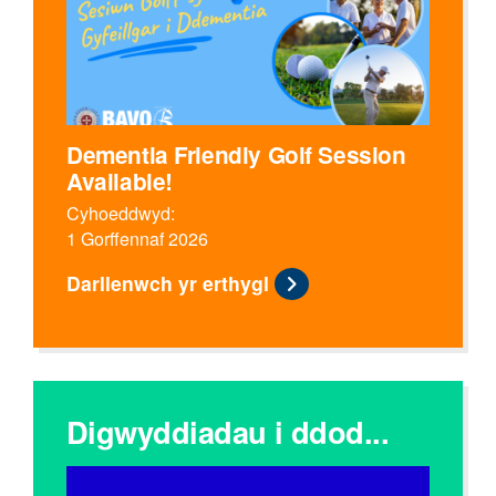
Dementia Friendly Golf Session
Available!
Cyhoeddwyd:
1 Gorffennaf 2026
Darllenwch yr erthygl
Digwyddiadau i ddod...