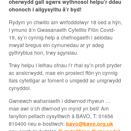
oherwydd gall sgwrs wythnosol helpu’r ddau
ohonoch i ailgysylltu â’r byd!
Rydym yn chwilio am wirfoddolwyr 18 oed a hŷn,
i ymuno â’n Gwasanaeth Cyfeillio Ffôn Covid-
19, sy’n cynnig help a chefnogaeth i aelodau
mwyaf bregus ein cymunedau ar yr adeg
gythryblus hon, trwy sgyrsiau.
Trwy helpu i leihau ofnau i’r rhai sy’n profi pryder
ac ansicrwydd, mae ein prosiect ffôn yn cynnig
llais cyfeillgar ar foment o unigedd ac unigrwydd
cynyddol.
Gwnewch wahaniaeth i ddiwrnod rhywun …
mae awr o’ch diwrnod yn mynd yn bell! Am
fanylion pellach cysylltwch â BAVO, T: 01656
810400 neu e-bostiwch:
bavo@bavo.org.uk