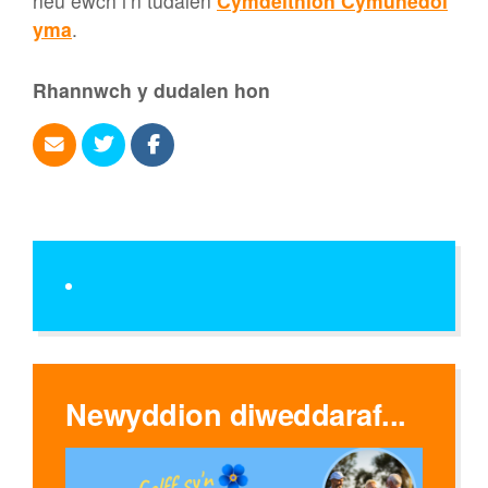
neu ewch i’n tudalen
Cymdeithion Cymunedol
yma
.
Rhannwch y dudalen hon
Newyddion diweddaraf...