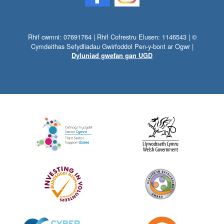
Rhif cwmni: 07691764 | Rhif Cofrestru Elusen: 1146543 | ©
Cymdeithas Sefydliadau Gwirfoddol Pen-y-bont ar Ogwr |
Dyluniad gwefan gan UGD