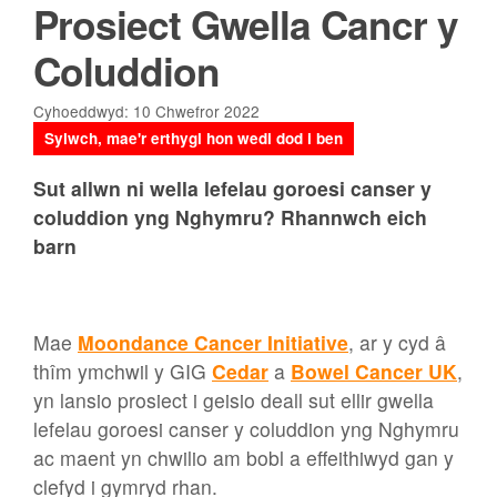
Prosiect Gwella Cancr y
Coluddion
Cyhoeddwyd: 10 Chwefror 2022
Sylwch, mae'r erthygl hon wedi dod i ben
Sut allwn ni wella lefelau goroesi canser y
coluddion yng Nghymru? Rhannwch eich
barn
Mae
Moondance Cancer Initiative
, ar y cyd â
thîm ymchwil y GIG
Cedar
a
Bowel Cancer UK
,
yn lansio prosiect i geisio deall sut ellir gwella
lefelau goroesi canser y coluddion yng Nghymru
ac maent yn chwilio am bobl a effeithiwyd gan y
clefyd i gymryd rhan.