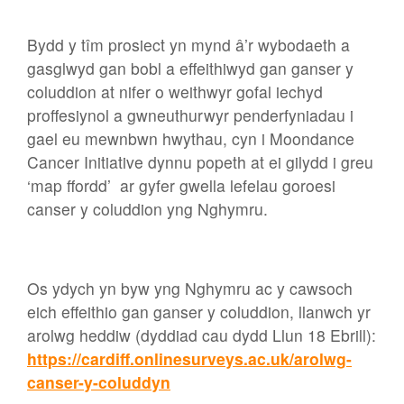
Bydd y tîm prosiect yn mynd â’r wybodaeth a
gasglwyd gan bobl a effeithiwyd gan ganser y
coluddion at nifer o weithwyr gofal iechyd
proffesiynol a gwneuthurwyr penderfyniadau i
gael eu mewnbwn hwythau, cyn i Moondance
Cancer Initiative dynnu popeth at ei gilydd i greu
‘map ffordd’ ar gyfer gwella lefelau goroesi
canser y coluddion yng Nghymru.
Os ydych yn byw yng Nghymru ac y cawsoch
eich effeithio gan ganser y coluddion, llanwch yr
arolwg heddiw (dyddiad cau dydd Llun 18 Ebrill):
https://cardiff.onlinesurveys.ac.uk/arolwg-
canser-y-coluddyn