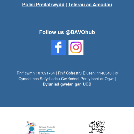
Polisi Preifatrwydd
|
Telerau ac Amodau
Follow us @BAVOhub
Rhif cwmni: 07691764 | Rhif Cofrestru Elusen: 1146543 | ©
Cymdeithas Sefydliadau Gwirfoddol Pen-y-bont ar Ogwr |
Dyluniad gwefan gan UGD