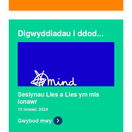
Digwyddiadau i ddod...
Sesiynau Lles a Lles ym mis
Ionawr
10 Ionawr, 2024
Gwybod mwy