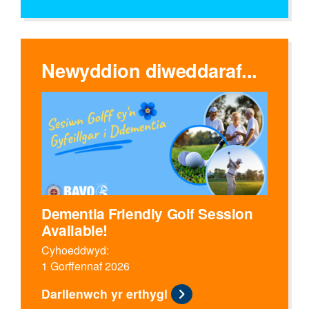
Newyddion diweddaraf...
Dementia Friendly Golf Session
Available!
Cyhoeddwyd:
1 Gorffennaf 2026
Darllenwch yr erthygl