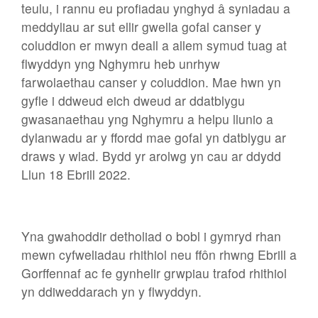
teulu, i rannu eu profiadau ynghyd â syniadau a
meddyliau ar sut ellir gwella gofal canser y
coluddion er mwyn deall a allem symud tuag at
flwyddyn yng Nghymru heb unrhyw
farwolaethau canser y coluddion. Mae hwn yn
gyfle i ddweud eich dweud ar ddatblygu
gwasanaethau yng Nghymru a helpu llunio a
dylanwadu ar y ffordd mae gofal yn datblygu ar
draws y wlad. Bydd yr arolwg yn cau ar ddydd
Llun 18 Ebrill 2022.
Yna gwahoddir detholiad o bobl i gymryd rhan
mewn cyfweliadau rhithiol neu ffôn rhwng Ebrill a
Gorffennaf ac fe gynhelir grwpiau trafod rhithiol
yn ddiweddarach yn y flwyddyn.