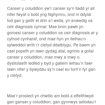
Canser y coluddion yw’r canser sy’n lladd yr ail
nifer fwyaf o bobl yng Nghymru, ond ni ddylai
fod gan y gellir ei drin a’i wella, yn enwedig os
ceir diagnosis cynnar. Mae bron pawb yn
goroesi canser y coluddion os ceir diagnosis ar y
cyfnod cynharaf, ond mae hyn yn lleihau’n
sylweddol wrth i’r clefyd ddatblygu. Pe baem yn
cael popeth yn iawn gydag atal, sgrinio a gofal
canser y coluddion, mae mwy a mwy o
dystiolaeth ledled y byd y gallem leihau’n fawr
iawn nifer y bywydau sy’n cael eu torri’n fyr gan
y clefyd.
Mae’r prosiect yn chwilio am bobl a effeithiwyd
gan ganser y coluddion, gan gynnwys aelodau’r