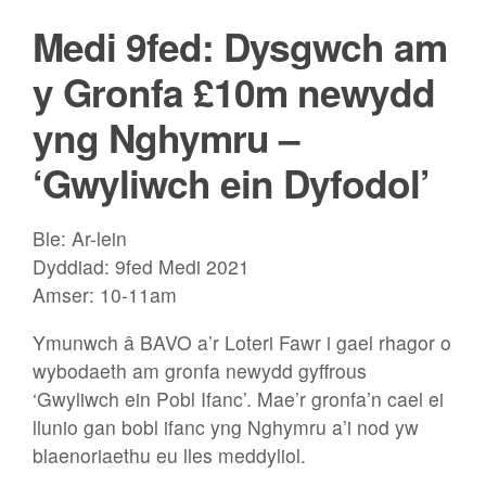
Medi 9fed: Dysgwch am
y Gronfa £10m newydd
yng Nghymru –
‘Gwyliwch ein Dyfodol’
Ble: Ar-lein
Dyddiad: 9fed Medi 2021
Amser: 10-11am
Ymunwch â BAVO a’r Loteri Fawr i gael rhagor o
wybodaeth am gronfa newydd gyffrous
‘Gwyliwch ein Pobl Ifanc’. Mae’r gronfa’n cael ei
llunio gan bobl ifanc yng Nghymru a’i nod yw
blaenoriaethu eu lles meddyliol.