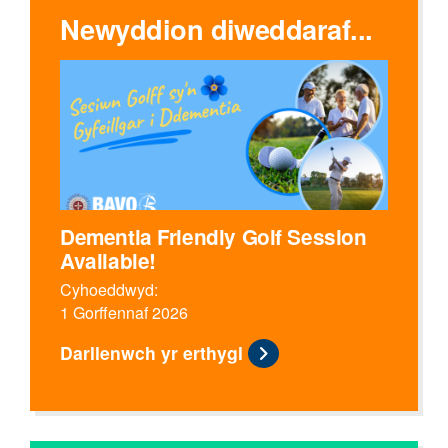
Newyddion diweddaraf...
Dementia Friendly Golf Session
Available!
Cyhoeddwyd:
1 Gorffennaf 2026
Darllenwch yr erthygl