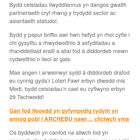
Bydd ceisiadau llwyddiannus yn dangos gwaith
partneriaeth cryf rhwng y trydydd sector ac
asiantaeth statudol.
Bydd y papur briffio awr hwn hefyd yn rhoi cyfle i
chi gysylltu a rhwydweithio â sefydliadau a
rhanddeiliaid eraill a allai fod â diddordeb mewn
cydweithio’n lleol ar gais.
Mae angen i arweinwyr sydd â diddordeb drafod
eu cynnig gyda’r Loteri Fawr erbyn diwedd mis
Medi, bydd ceisiadau’n cael eu cyflwyno erbyn
29 Tachwedd!
Gan fod lleoedd yn gyfyngedig rydym yn
annog pobl i ARCHEBU nawr… cliciwch yma
Os byddwch yn canfod na allwch fod yn