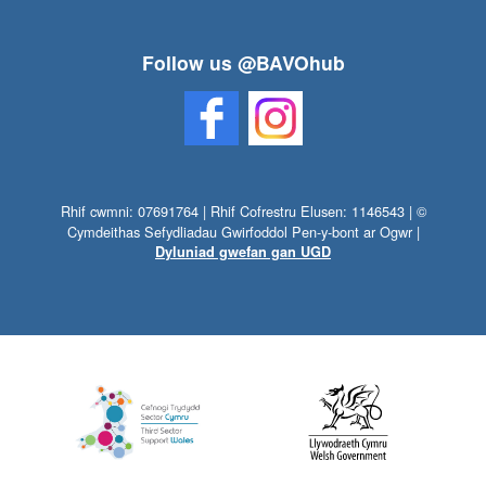
Follow us @BAVOhub
Rhif cwmni: 07691764 | Rhif Cofrestru Elusen: 1146543 | ©
Cymdeithas Sefydliadau Gwirfoddol Pen-y-bont ar Ogwr |
Dyluniad gwefan gan UGD