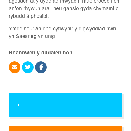
agosach at y dyddiad mwyach, mae croeso i chi
anfon rhywun arall neu ganslo gyda chymaint o
rybudd â phosibl.
Ymddiheurwn ond cyflwynir y digwyddiad hwn
yn Saesneg yn unig
Rhannwch y dudalen hon