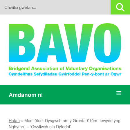
Search:
Amdanom ni
Hafan
»
Medi 9fed: Dysgwch am y Gronfa £10m newydd yng
Nghymru – ‘Gwyliwch ein Dyfodol’