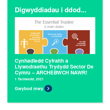
Digwyddiadau i ddod...
Cynhadledd Cyfraith a
Llywodraethu Trydydd Sector De
Cymru – ARCHEBWCH NAWR!
1 Tachwedd, 2021
Gwybod mwy