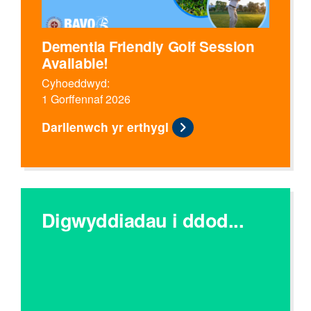
Dementia Friendly Golf Session
Available!
Cyhoeddwyd:
1 Gorffennaf 2026
Darllenwch yr erthygl
Digwyddiadau i ddod...