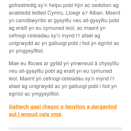
gofrestredig sy’n helpu pobl hŷn ac oedolion ag
anabledd ledled Cymru, Lloegr a’r Alban. Maent
yn canolbwyntio ar gysylltu neu ail-gysylltu pobl
ag eraill yn eu cymuned leol, ac maent yn
cefnogi ceisiadau sy’n mynd i’r afael ag
unigrwydd ac yn galluogi pobl i fod yn egnïol ac
yn ymgysylltiol.
Mae eu ffocws ar gyllid yn ymwneud â chysylltu
neu ail-gysylltu pobl ag eraill yn eu cymuned
leol. Maent yn cefnogi ceisiadau sy’n mynd i’r
afael ag unigrwydd ac yn galluogi pobl i fod yn
egnïol ac ymgysylltiol.
Gallwch gael rhagor o fanylion a darganfod
sut i wneud cais yma