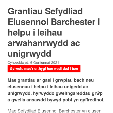
Grantiau Sefydliad
Elusennol Barchester i
helpu i leihau
arwahanrwydd ac
unigrwydd
Cyhoeddwyd: 6 Gorffennaf 2021
Sylwch, mae'r erthygl hon wedi dod i ben
Mae grantiau ar gael i grwpiau bach neu
elusennau i helpu i leihau unigedd ac
unigrwydd, hyrwyddo gweithgareddau grŵp
a gwella ansawdd bywyd pobl yn gyffredinol.
Mae Sefydliad Elusennol Barchester yn elusen