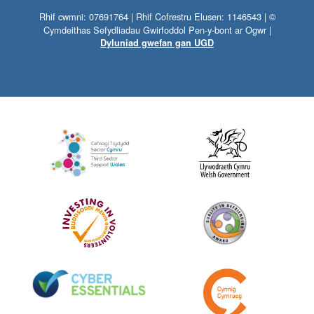
Rhif cwmni: 07691764 | Rhif Cofrestru Elusen: 1146543 | ©
Cymdeithas Sefydliadau Gwirfoddol Pen-y-bont ar Ogwr |
Dyluniad gwefan gan UGD