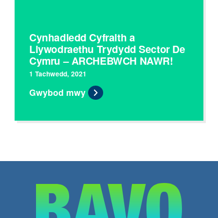
Cynhadledd Cyfraith a
Llywodraethu Trydydd Sector De
Cymru – ARCHEBWCH NAWR!
1 Tachwedd, 2021
Gwybod mwy