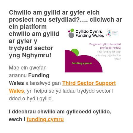
Chwilio am gyllid ar gyfer eich
prosiect neu sefydliad?…. cliciwch ar
ein
platfform
chwilio am gyllid
ar gyfer y
trydydd sector
yng Nghymru!
Mae ein gwefan
ariannu
Funding
Wales
a lansiwyd gan
Third Sector Support
Wales
, yn helpu sefydliadau trydydd sector i
ddod o hyd i gyllid.
I ddechrau chwilio am gyfleoedd cyllido,
ewch i
funding.cymru