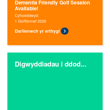
Dementia Friendly Golf Session
Available!
Cyhoeddwyd:
1 Gorffennaf 2026
Darllenwch yr erthygl
Digwyddiadau i ddod...