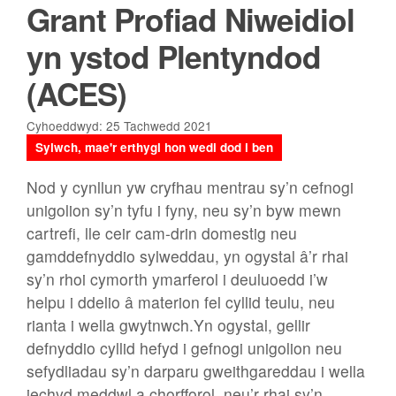
Grant Profiad Niweidiol
yn ystod Plentyndod
(ACES)
Cyhoeddwyd: 25 Tachwedd 2021
Sylwch, mae'r erthygl hon wedi dod i ben
Nod y cynllun yw cryfhau mentrau sy’n cefnogi
unigolion sy’n tyfu i fyny, neu sy’n byw mewn
cartrefi, lle ceir cam-drin domestig neu
gamddefnyddio sylweddau, yn ogystal â’r rhai
sy’n rhoi cymorth ymarferol i deuluoedd i’w
helpu i ddelio â materion fel cyllid teulu, neu
rianta i wella gwytnwch.Yn ogystal, gellir
defnyddio cyllid hefyd i gefnogi unigolion neu
sefydliadau sy’n darparu gweithgareddau i wella
iechyd meddwl a chorfforol, neu’r rhai sy’n