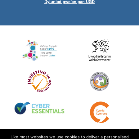
Dyluniad gwefan gan UGD
Like most websites we use cookies to deliver a personalised