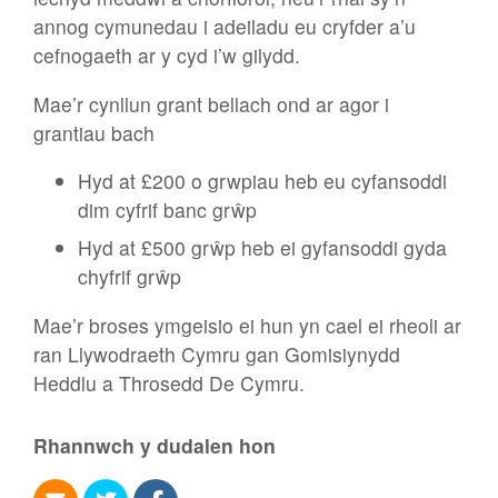
annog cymunedau i adeiladu eu cryfder a’u
cefnogaeth ar y cyd i’w gilydd.
Mae’r cynllun grant bellach ond ar agor i
grantiau bach
Hyd at £200 o grwpiau heb eu cyfansoddi
dim cyfrif banc grŵp
Hyd at £500 grŵp heb ei gyfansoddi gyda
chyfrif grŵp
Mae’r broses ymgeisio ei hun yn cael ei rheoli ar
ran Llywodraeth Cymru gan Gomisiynydd
Heddlu a Throsedd De Cymru.
Rhannwch y dudalen hon