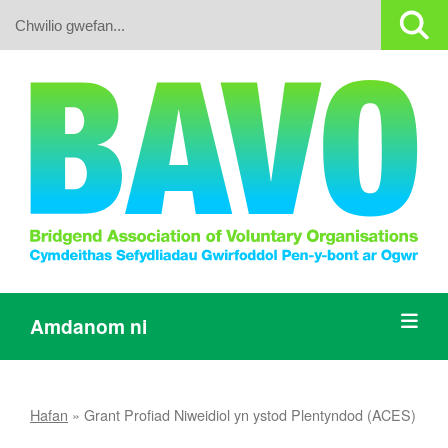
Search:
Amdanom ni
Hafan
»
Grant Profiad Niweidiol yn ystod Plentyndod (ACES)