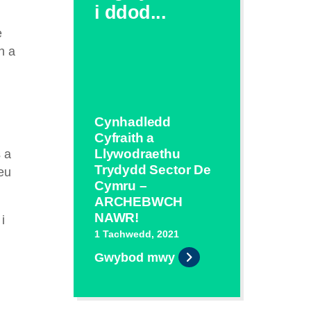
i ddod...
e
n a
Cynhadledd
Cyfraith a
Llywodraethu
 a
Trydydd Sector De
 eu
Cymru –
ARCHEBWCH
NAWR!
i
1 Tachwedd, 2021
Gwybod mwy