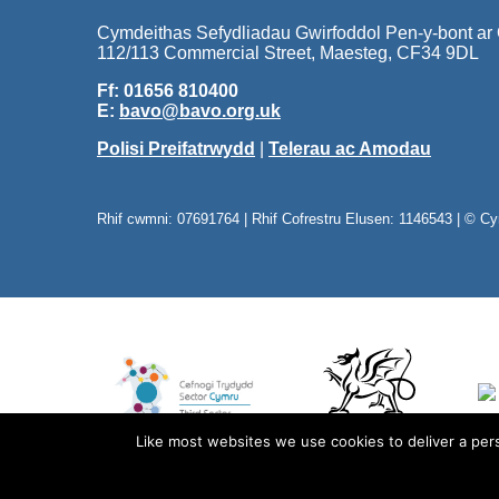
Cymdeithas Sefydliadau Gwirfoddol Pen-y-bont ar
112/113 Commercial Street, Maesteg, CF34 9DL
Ff: 01656 810400
E:
bavo@bavo.org.uk
Polisi Preifatrwydd
|
Telerau ac Amodau
Rhif cwmni: 07691764 | Rhif Cofrestru Elusen: 1146543 | © C
Like most websites we use cookies to deliver a pers