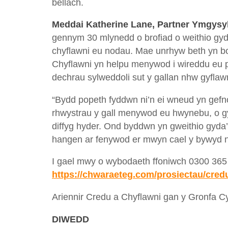
bellach.
Meddai Katherine Lane, Partner Ymgysy
gennym 30 mlynedd o brofiad o weithio gy
chyflawni eu nodau. Mae unrhyw beth yn bo
Chyflawni yn helpu menywod i wireddu eu 
dechrau sylweddoli sut y gallan nhw gyflawn
“Bydd popeth fyddwn ni’n ei wneud yn gefn
rhwystrau y gall menywod eu hwynebu, o gyfr
diffyg hyder. Ond byddwn yn gweithio gyda’n 
hangen ar fenywod er mwyn cael y bywyd n
I gael mwy o wybodaeth ffoniwch 0300 365
https://chwaraeteg.com/prosiectau/credu
Ariennir Credu a Chyflawni gan y Gronfa 
DIWEDD