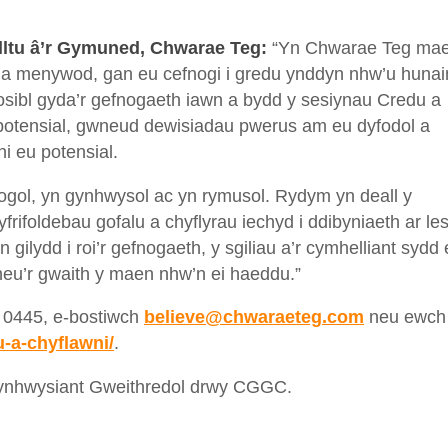
lltu â’r Gymuned, Chwarae Teg:
“Yn Chwarae Teg ma
da menywod, gan eu cefnogi i gredu ynddyn nhw’u hunai
sibl gyda’r gefnogaeth iawn a bydd y sesiynau Credu a
potensial, gwneud dewisiadau pwerus am eu dyfodol a
i eu potensial.
ogol, yn gynhwysol ac yn rymusol. Rydym yn deall y
ifoldebau gofalu a chyflyrau iechyd i ddibyniaeth ar les
gilydd i roi’r gefnogaeth, y sgiliau a’r cymhelliant sydd
eu’r gwaith y maen nhw’n ei haeddu.”
 0445, e-bostiwch
believe@chwaraeteg.com
neu ewch 
-a-chyflawni/
.
Cynhwysiant Gweithredol drwy CGGC.