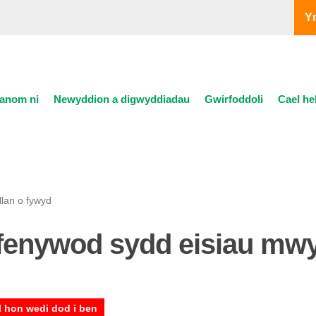
Y
anom ni
Newyddion a digwyddiadau
Gwirfoddoli
Cael he
lan o fywyd
fenywod sydd eisiau mw
l hon wedi dod i ben