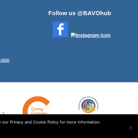
Follow us @BAVOhub
n UGD
 our Privacy and Cookie Policy for more information.