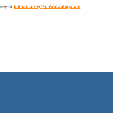
irey ar
bethan.airey@chwaraeteg.com