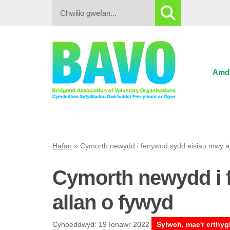
Search:
Amd
Hafan
»
Cymorth newydd i fenywod sydd eisiau mwy al
Cymorth newydd i 
allan o fywyd
Cyhoeddwyd: 19 Ionawr 2022
Sylwch, mae'r erthyg