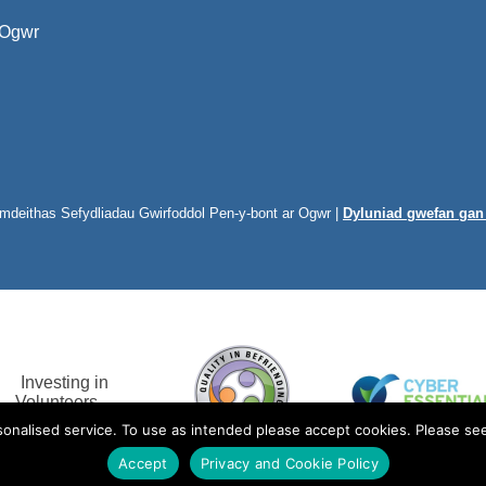
 Ogwr
ymdeithas Sefydliadau Gwirfoddol Pen-y-bont ar Ogwr |
Dyluniad gwefan ga
onalised service. To use as intended please accept cookies. Please see
Accept
Privacy and Cookie Policy