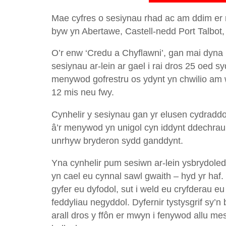
Mae cyfres o sesiynau rhad ac am ddim er m
byw yn Abertawe, Castell-nedd Port Talbot,
O’r enw ‘Credu a Chyflawni’, gan mai dyn
sesiynau ar-lein ar gael i rai dros 25 oed 
menywod gofrestru os ydynt yn chwilio am 
12 mis neu fwy.
Cynhelir y sesiynau gan yr elusen cydrad
â’r menywod yn unigol cyn iddynt ddechr
unrhyw bryderon sydd ganddynt.
Yna cynhelir pum sesiwn ar-lein ysbrydole
yn cael eu cynnal sawl gwaith – hyd yr haf
gyfer eu dyfodol, sut i weld eu cryfderau 
feddyliau negyddol. Dyfernir tystysgrif sy’n
arall dros y ffôn er mwyn i fenywod allu 