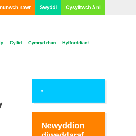
munwch nawr
Swyddi
Cysylltwch â ni
lp
Cyllid
Cymryd rhan
Hyfforddiant
y
Newyddion
diweddaraf...