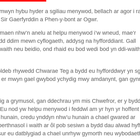
wyn hybu hyder a sgiliau menywod, bellach ar agor i ra
 Sir Gaerfyrddin a Phen-y-bont ar Ogwr.
a maen nhw’n anelu at helpu menywod i’w wneud, mae’r
sydd ddim mewn cyflogaeth, addysg na hyfforddiant. Gall
waith neu beidio, ond rhaid eu bod wedi bod yn ddi-wait
doldeb rhywedd Chwarae Teg a bydd eu hyfforddwyr yn s
au er mwyn gael gwybod ychydig mwy amdanynt, gan gy
dig a grymusol, gan ddechrau ym mis Chwefror, er y byd
. Eu nod yw helpu menywod i feddwl am yr hyn yr hoffent
eu hunain, credu ynddyn nhw’u hunain a chael gwared ar
 berthnasol i waith ar ôl pob sesiwn a bydd dau alwad hyf
mesur eu datblygiad a chael unrhyw gymorth neu wybodaet