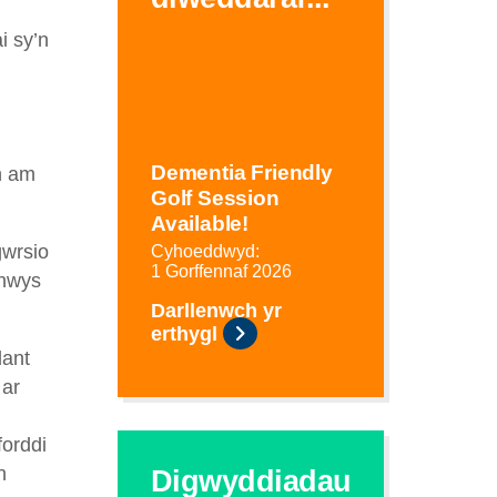
i sy’n
Dementia Friendly
h am
Golf Session
Available!
gwrsio
Cyhoeddwyd:
1 Gorffennaf 2026
nnwys
Darllenwch yr
erthygl
dant
 ar
forddi
h
Digwyddiadau