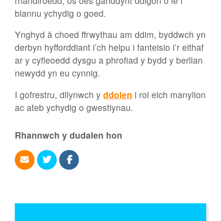
rhandiroedd, os oes ganddynt ddigon o le i
blannu ychydig o goed.
Ynghyd â choed ffrwythau am ddim, byddwch yn
derbyn hyfforddiant i’ch helpu i fanteisio i’r eithaf
ar y cyfleoedd dysgu a phrofiad y bydd y berllan
newydd yn eu cynnig.
I gofrestru, dilynwch y
ddolen
i roi eich manylion
ac ateb ychydig o gwestiynau.
Rhannwch y dudalen hon