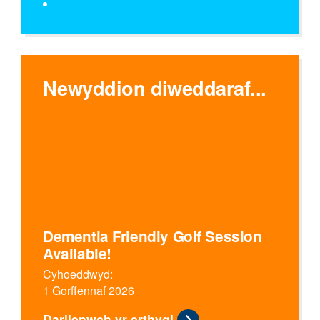
Newyddion diweddaraf...
Dementia Friendly Golf Session
Available!
Cyhoeddwyd:
1 Gorffennaf 2026
Darllenwch yr erthygl