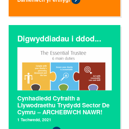
Digwyddiadau i ddod...
Cynhadledd Cyfraith a
Llywodraethu Trydydd Sector De
Cymru – ARCHEBWCH NAWR!
1 Tachwedd, 2021