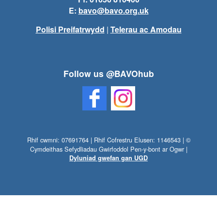
E:
bavo@bavo.org.uk
Polisi Preifatrwydd
|
Telerau ac Amodau
Follow us @BAVOhub
Rhif cwmni: 07691764 | Rhif Cofrestru Elusen: 1146543 | ©
Cymdeithas Sefydliadau Gwirfoddol Pen-y-bont ar Ogwr |
Dyluniad gwefan gan UGD