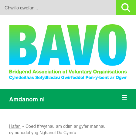
Search:
Amdanom ni
Hafan
»
Coed ffrwythau am ddim ar gyfer mannau
cymunedol yng Nghanol De Cymru