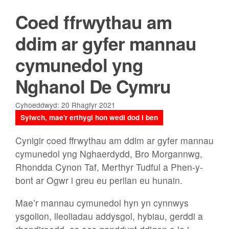
Coed ffrwythau am
ddim ar gyfer mannau
cymunedol yng
Nghanol De Cymru
Cyhoeddwyd: 20 Rhagfyr 2021
Sylwch, mae'r erthygl hon wedi dod i ben
Cynigir coed ffrwythau am ddim ar gyfer mannau
cymunedol yng Nghaerdydd, Bro Morgannwg,
Rhondda Cynon Taf, Merthyr Tudful a Phen-y-
bont ar Ogwr i greu eu perllan eu hunain.
Mae’r mannau cymunedol hyn yn cynnwys
ysgolion, lleoliadau addysgol, hybiau, gerddi a