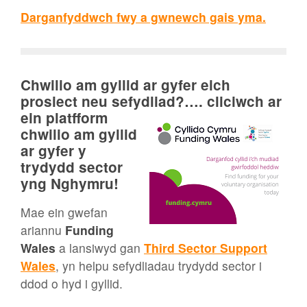
Darganfyddwch fwy a gwnewch gais yma.
Chwilio am gyllid ar gyfer eich
prosiect neu sefydliad?…. cliciwch ar
ein
platfform
chwilio am gyllid
ar gyfer y
trydydd sector
yng Nghymru!
Mae ein gwefan
ariannu
Funding
Wales
a lansiwyd gan
Third Sector Support
Wales
, yn helpu sefydliadau trydydd sector i
ddod o hyd i gyllid.