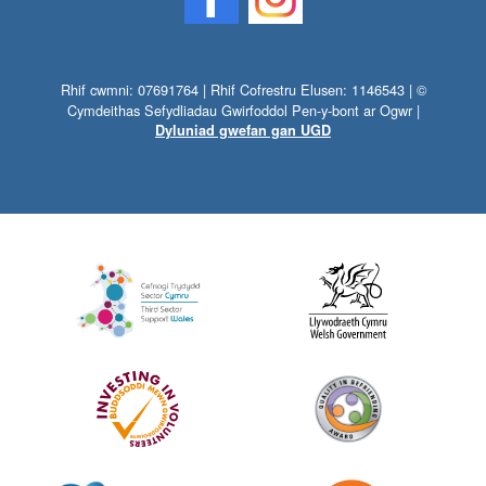
Rhif cwmni: 07691764 | Rhif Cofrestru Elusen: 1146543 | ©
Cymdeithas Sefydliadau Gwirfoddol Pen-y-bont ar Ogwr |
Dyluniad gwefan gan UGD