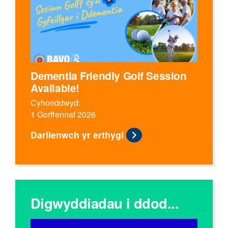
Dementia Friendly Golf Session
Available!
Cyhoeddwyd:
1 Gorffennaf 2026
Darllenwch yr erthygl
Digwyddiadau i ddod...