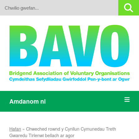
Search:
Amdanom ni
Hafan
»
Chweched rownd y Cynllun Cymunedau Treth
Gwaredu Tirlenwi bellach ar agor