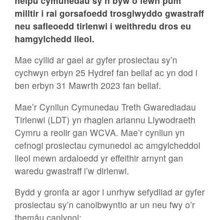
helpu cymunedau sy’n byw o fewn pum
milltir i rai gorsafoedd trosglwyddo gwastraff
neu safleoedd tirlenwi i weithredu dros eu
hamgylchedd lleol.
Mae cyllid ar gael ar gyfer prosiectau sy’n
cychwyn erbyn 25 Hydref fan bellaf ac yn dod i
ben erbyn 31 Mawrth 2023 fan bellaf.
Mae’r Cynllun Cymunedau Treth Gwarediadau
Tirlenwi (LDT) yn rhaglen ariannu Llywodraeth
Cymru a reolir gan WCVA. Mae’r cynllun yn
cefnogi prosiectau cymunedol ac amgylcheddol
lleol mewn ardaloedd yr effeithir arnynt gan
waredu gwastraff i’w dirlenwi.
Bydd y gronfa ar agor i unrhyw sefydliad ar gyfer
prosiectau sy’n canolbwyntio ar un neu fwy o’r
themâu canlynol: