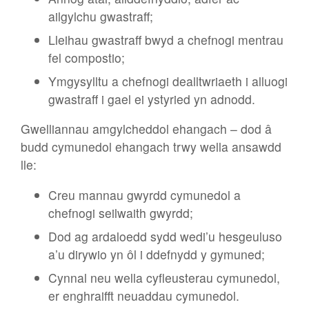
ailgylchu gwastraff;
Lleihau gwastraff bwyd a chefnogi mentrau
fel compostio;
Ymgysylltu a chefnogi dealltwriaeth i alluogi
gwastraff i gael ei ystyried yn adnodd.
Gwelliannau amgylcheddol ehangach – dod â
budd cymunedol ehangach trwy wella ansawdd
lle:
Creu mannau gwyrdd cymunedol a
chefnogi seilwaith gwyrdd;
Dod ag ardaloedd sydd wedi’u hesgeuluso
a’u dirywio yn ôl i ddefnydd y gymuned;
Cynnal neu wella cyfleusterau cymunedol,
er enghraifft neuaddau cymunedol.