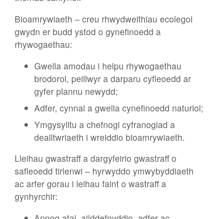
Bioamrywiaeth – creu rhwydweithiau ecolegol
gwydn er budd ystod o gynefinoedd a
rhywogaethau:
Gwella amodau i helpu rhywogaethau
brodorol, peillwyr a darparu cyfleoedd ar
gyfer plannu newydd;
Adfer, cynnal a gwella cynefinoedd naturiol;
Ymgysylltu a chefnogi cyfranogiad a
dealltwriaeth i wreiddio bioamrywiaeth.
Lleihau gwastraff a dargyfeirio gwastraff o
safleoedd tirlenwi – hyrwyddo ymwybyddiaeth
ac arfer gorau i leihau faint o wastraff a
gynhyrchir:
Annog atal, ailddefnyddio, adfer ac