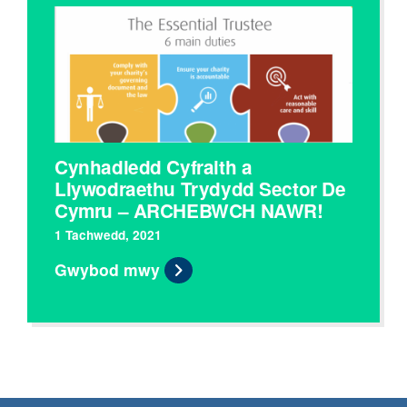
Cynhadledd Cyfraith a
Llywodraethu Trydydd Sector De
Cymru – ARCHEBWCH NAWR!
1 Tachwedd, 2021
Gwybod mwy