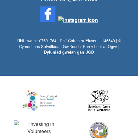
Rhif cwmni: 07691764 | Rhif Cofrestru Elusen: 1146543 | ©
Cymdeithas Sefydliadau Gwirfoddol Pen-y-bont ar Ogwr |
Dyluniad gwefan gan UGD