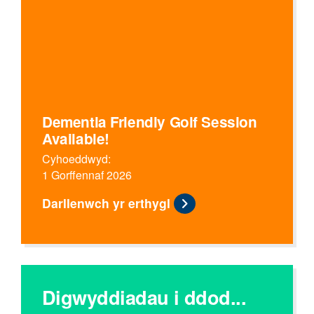
Dementia Friendly Golf Session
Available!
Cyhoeddwyd:
1 Gorffennaf 2026
Darllenwch yr erthygl
Digwyddiadau i ddod...