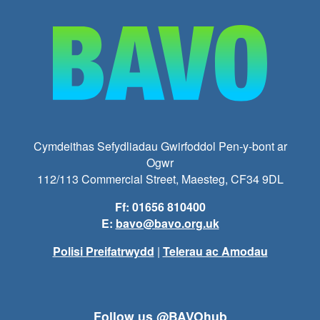
Cymdeithas Sefydliadau Gwirfoddol Pen-y-bont ar
Ogwr
112/113 Commercial Street, Maesteg, CF34 9DL
Ff: 01656 810400
E:
bavo@bavo.org.uk
Polisi Preifatrwydd
|
Telerau ac Amodau
Follow us @BAVOhub