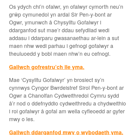
Os ydych chi’n ofalwr, yn ofalwyr cymorth neu’n
grŵp cymunedol yn ardal Sir Pen-y-bont ar
Ogwr, ymunwch â Chysylltu Gofalwyr i
ddarganfod sut mae’r ddau sefydliad wedi
addasu i ddarparu gwasanaethau ar-lein a sut
maen nhw wedi parhau i gefnogi gofalwyr a
theuluoedd y bobl maen nhw’n eu cefnogi.
Gallwch gofrestru’ch lle yma.
Mae ‘Cysylltu Gofalwyr’ yn brosiect sy’n
cynnwys Cyngor Bwrdeistref Sirol Pen-y-bont ar
Ogwr a Chanolfan Cydweithredol Cymru sydd
â’r nod o ddefnyddio cydweithredu a chydweithio
i roi gofalwyr â gofal am wella cyfleoedd ar gyfer
mwy o les.
Gallwch ddarganfod mwy o wybodaeth yma.