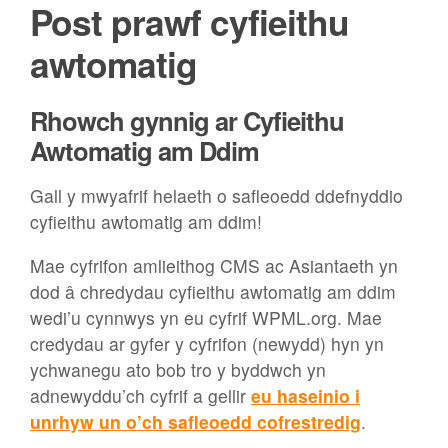
Post prawf cyfieithu
awtomatig
Rhowch gynnig ar Cyfieithu
Awtomatig am Ddim
Gall y mwyafrif helaeth o safleoedd ddefnyddio
cyfieithu awtomatig am ddim!
Mae cyfrifon amlieithog CMS ac Asiantaeth yn
dod â chredydau cyfieithu awtomatig am ddim
wedi’u cynnwys yn eu cyfrif WPML.org. Mae
credydau ar gyfer y cyfrifon (newydd) hyn yn
ychwanegu ato bob tro y byddwch yn
adnewyddu’ch cyfrif a gellir
eu haseinio i
unrhyw un o’ch safleoedd cofrestredig
.