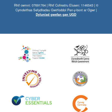
Rhif cwmni: 07691764 | Rhif Cofrestru Elusen: 1146543 | ©
Cymdeithas Sefydliadau Gwirfoddol Pen-y-bont ar Ogwr |
Dyluniad gwefan gan UGD