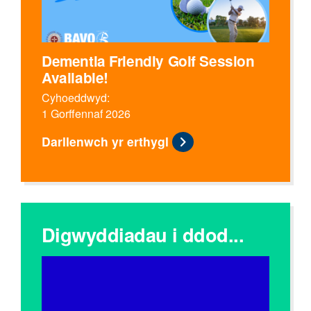
Dementia Friendly Golf Session
Available!
Cyhoeddwyd:
1 Gorffennaf 2026
Darllenwch yr erthygl
Digwyddiadau i ddod...