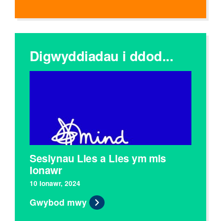
Digwyddiadau i ddod...
Sesiynau Lles a Lles ym mis
Ionawr
10 Ionawr, 2024
Gwybod mwy