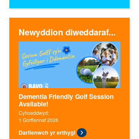
Newyddion diweddaraf...
Dementia Friendly Golf Session
Available!
Cyhoeddwyd:
1 Gorffennaf 2026
Darllenwch yr erthygl