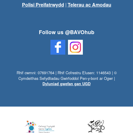
Polisi Preifatrwydd
|
Telerau ac Amodau
Follow us @BAVOhub
Rhif cwmni: 07691764 | Rhif Cofrestru Elusen: 1146543 | ©
Cymdeithas Sefydliadau Gwirfoddol Pen-y-bont ar Ogwr |
Dyluniad gwefan gan UGD