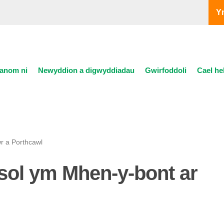
Y
anom ni
Newyddion a digwyddiadau
Gwirfoddoli
Cael he
r a Porthcawl
sol ym Mhen-y-bont ar