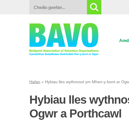
Search:
Amd
Hafan
»
Hybiau lles wythnosol ym Mhen-y-bont ar Ogw
Hybiau lles wythno
Ogwr a Porthcawl