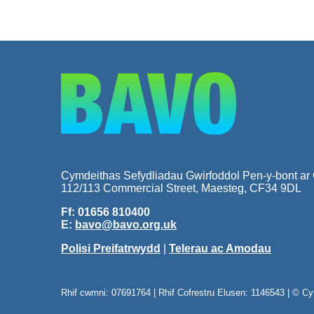
Cymdeithas Sefydliadau Gwirfoddol Pen-y-bont ar
112/113 Commercial Street, Maesteg, CF34 9DL
Ff: 01656 810400
E:
bavo@bavo.org.uk
Polisi Preifatrwydd
|
Telerau ac Amodau
Rhif cwmni: 07691764 | Rhif Cofrestru Elusen: 1146543 | © C