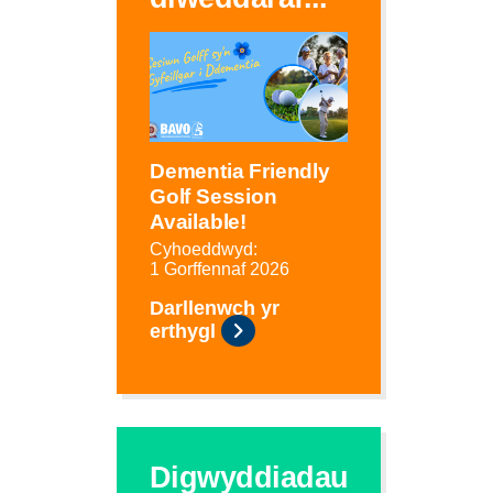
Dementia Friendly
Golf Session
Available!
Cyhoeddwyd:
1 Gorffennaf 2026
Darllenwch yr
erthygl
Digwyddiadau