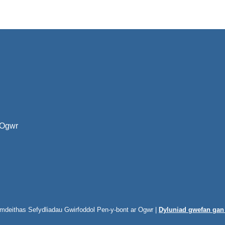
 Ogwr
ymdeithas Sefydliadau Gwirfoddol Pen-y-bont ar Ogwr |
Dyluniad gwefan ga