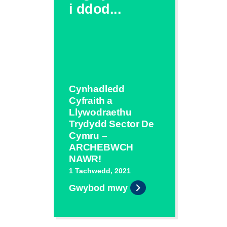
i ddod...
Cynhadledd
Cyfraith a
Llywodraethu
Trydydd Sector De
Cymru –
ARCHEBWCH
NAWR!
1 Tachwedd, 2021
Gwybod mwy