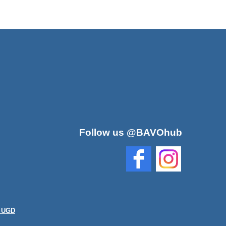
Follow us @BAVOhub
n UGD