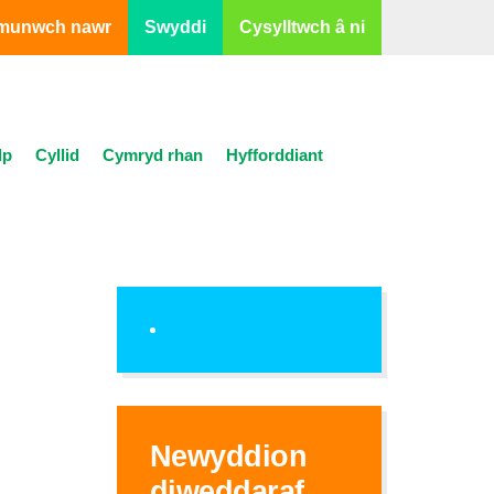
munwch nawr
Swyddi
Cysylltwch â ni
lp
Cyllid
Cymryd rhan
Hyfforddiant
Newyddion
diweddaraf...