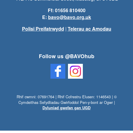
Ff: 01656 810400
E:
bavo@bavo.org.uk
Polisi Preifatrwydd
|
Telerau ac Amodau
Follow us @BAVOhub
Rhif cwmni: 07691764 | Rhif Cofrestru Elusen: 1146543 | ©
Cymdeithas Sefydliadau Gwirfoddol Pen-y-bont ar Ogwr |
Dyluniad gwefan gan UGD