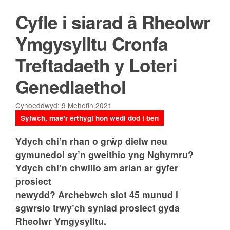
Cyfle i siarad â Rheolwr
Ymgysylltu Cronfa
Treftadaeth y Loteri
Genedlaethol
Cyhoeddwyd: 9 Mehefin 2021
Sylwch, mae'r erthygl hon wedi dod i ben
Ydych chi’n rhan o grŵp dielw neu
gymunedol sy’n gweithio yng Nghymru?
Ydych chi’n
chwilio am arian ar gyfer
prosiect
newydd? Archebwch slot 45 munud i
sgwrsio trwy’ch syniad prosiect gyda
Rheolwr Ymgysylltu.