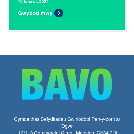
10 Ionawr, 2024
Gwybod mwy
Cymdeithas Sefydliadau Gwirfoddol Pen-y-bont ar
Ogwr
112/113 Commercial Street, Maesteg, CF34 9DL