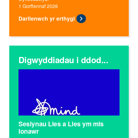
1 Gorffennaf 2026
Darllenwch yr erthygl
Digwyddiadau i ddod...
Sesiynau Lles a Lles ym mis
Ionawr