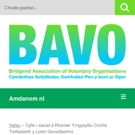
Search:
Amdanom ni
Hafan
»
Cyfle i siarad â Rheolwr Ymgysylltu Cronfa
Treftadaeth y Loteri Genedlaethol