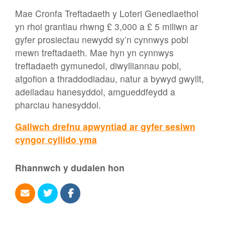
Mae Cronfa Treftadaeth y Loteri Genedlaethol
yn rhoi grantiau rhwng £ 3,000 a £ 5 miliwn ar
gyfer prosiectau newydd sy’n cynnwys pobl
mewn treftadaeth. Mae hyn yn cynnwys
treftadaeth gymunedol, diwylliannau pobl,
atgofion a thraddodiadau, natur a bywyd gwyllt,
adeiladau hanesyddol, amgueddfeydd a
pharciau hanesyddol.
Gallwch drefnu apwyntiad ar gyfer sesiwn
cyngor cyllido yma
Rhannwch y dudalen hon