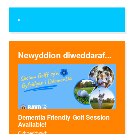
Newyddion diweddaraf...
Dementia Friendly Golf Session
Available!
Cyhoeddwyd: