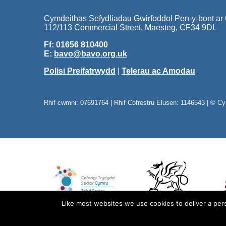
Cymdeithas Sefydliadau Gwirfoddol Pen-y-bont ar
112/113 Commercial Street, Maesteg, CF34 9DL
Ff: 01656 810400
E:
bavo@bavo.org.uk
Polisi Preifatrwydd
|
Telerau ac Amodau
Rhif cwmni: 07691764 | Rhif Cofrestru Elusen: 1146543 | © C
Like most websites we use cookies to deliver a pers