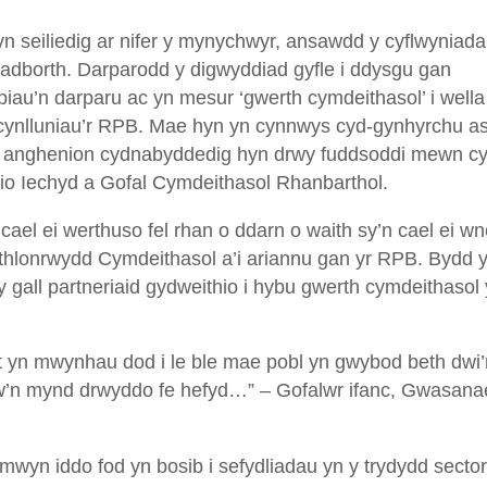
 seiliedig ar nifer y mynychwyr, ansawdd y cyflwyniada
r adborth. Darparodd y digwyddiad gyfle i ddysgu gan
piau’n darparu ac yn mesur ‘gwerth cymdeithasol’ i wella
 cynlluniau’r RPB. Mae hyn yn cynnwys cyd-gynhyrchu a
’r anghenion cydnabyddedig hyn drwy fuddsoddi mewn cy
dio Iechyd a Gofal Cymdeithasol Rhanbarthol.
cael ei werthuso fel rhan o ddarn o waith sy’n cael ei w
thlonrwydd Cymdeithasol a’i ariannu gan yr RPB. Bydd 
y gall partneriaid gydweithio i hybu gwerth cymdeithasol
nt yn mwynhau dod i le ble mae pobl yn gwybod beth dwi’
hw’n mynd drwyddo fe hefyd…” – Gofalwr ifanc, Gwasana
wyn iddo fod yn bosib i sefydliadau yn y trydydd sector