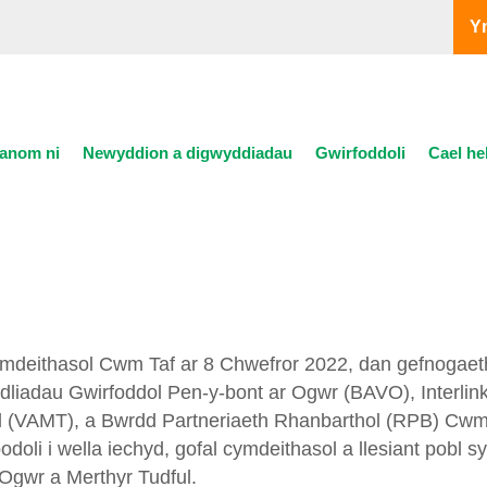
Y
anom ni
Newyddion a digwyddiadau
Gwirfoddoli
Cael he
deithasol Cwm Taf ar 8 Chwefror 2022, dan gefnogaeth 
dliadau Gwirfoddol Pen-y-bont ar Ogwr (BAVO), Interlin
l (VAMT), a Bwrdd Partneriaeth Rhanbarthol (RPB) Cwm
li i wella iechyd, gofal cymdeithasol a llesiant pobl sy
Ogwr a Merthyr Tudful.