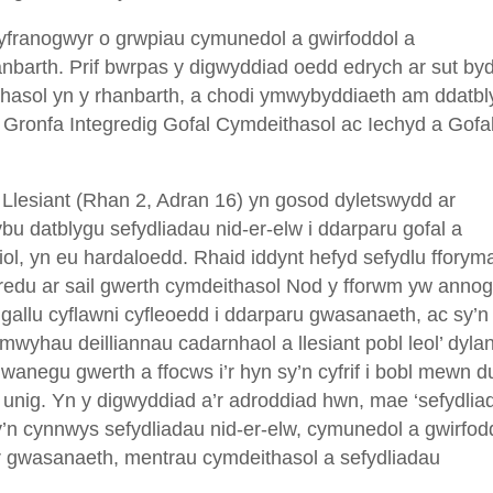
franogwyr o grwpiau cymunedol a gwirfoddol a
nbarth. Prif bwrpas y digwyddiad oedd edrych ar sut b
thasol yn y rhanbarth, a chodi ymwybyddiaeth am ddatbl
r Gronfa Integredig Gofal Cymdeithasol ac Iechyd a Gofa
esiant (Rhan 2, Adran 16) yn gosod dyletswydd ar
ybu datblygu sefydliadau nid-er-elw i ddarparu gofal a
iol, yn eu hardaloedd. Rhaid iddynt hefyd sefydlu fforym
hredu ar sail gwerth cymdeithasol Nod y fforwm yw annog
 gallu cyflawni cyfleoedd i ddarparu gwasanaeth, ac sy’n
wyhau deilliannau cadarnhaol a llesiant pobl leol’ dyl
wanegu gwerth a ffocws i’r hyn sy’n cyfrif i bobl mewn du
 unig. Yn y digwyddiad a’r adroddiad hwn, mae ‘sefydlia
’n cynnwys sefydliadau nid-er-elw, cymunedol a gwirfod
r gwasanaeth, mentrau cymdeithasol a sefydliadau