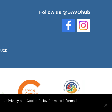
Follow us @BAVOhub
n UGD
 our Privacy and Cookie Policy for more information.