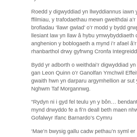
Roedd y digwyddiad yn llwyddiannus iawn yn
ffilmiau, y trafodaethau mewn gweithdai a’
brofiadau ‘llawr gwlad’ o’r modd y bydd grw
llesiant law yn llaw â hybu ymwybyddiaeth
anghenion y boblogaeth a mynd i’r afael â
rhanbarthol drwy gyfrwng Cronfa Integreid
Bydd yr adborth o weithdai’r digwyddiad yn 
gan Leon Quinn o’r Ganolfan Ymchwil Effei
gwaith hwn yn darparu argymhellion ar sut 
Nghwm Taf Morgannwg.
“Rydyn ni i gyd fel teulu yn y bôn… benda
mynd drwyddo fe a fi’n deall beth maen n
Gofalwyr Ifanc Barnardo’s Cymru
‘Mae’n bwysig gallu cadw pethau’n syml er m