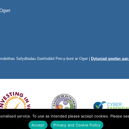
 Ogwr
ymdeithas Sefydliadau Gwirfoddol Pen-y-bont ar Ogwr |
Dyluniad gwefan ga
onalised service. To use as intended please accept cookies. Please see
Accept
Privacy and Cookie Policy