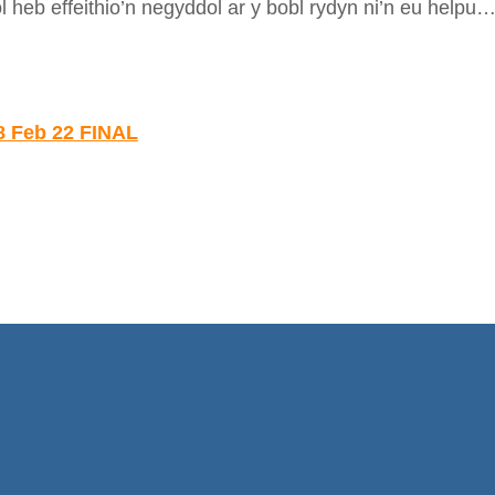
l heb effeithio’n negyddol ar y bobl rydyn ni’n eu helpu…
8 Feb 22 FINAL