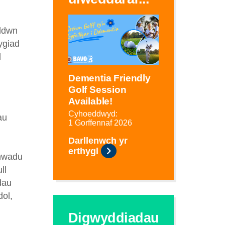
yddwn
ygiad
l
Dementia Friendly
Golf Session
Available!
Cyhoeddwyd:
au
1 Gorffennaf 2026
Darllenwch yr
erthygl
anwadu
ll
dau
dol,
Digwyddiadau