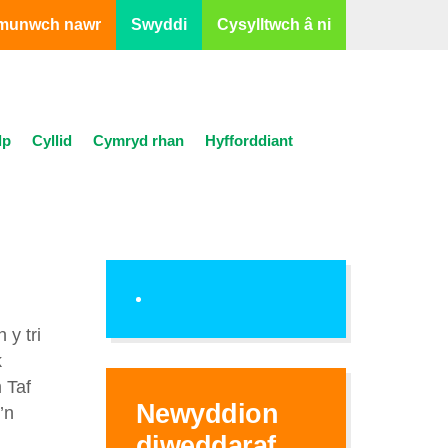
munwch nawr
Swyddi
Cysylltwch â ni
lp
Cyllid
Cymryd rhan
Hyfforddiant
y tri
k
 Taf
Newyddion
’n
diweddaraf...