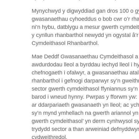
Mynychwyd y digwyddiad gan dros 100 o gy
gwasanaethau cyhoeddus o bob cwr o’r rha
ni’n hybu, datblygu a mesur gwerth cymdei
y cynllun rhanbarthol newydd yn ogystal â’
Cymdeithasol Rhanbarthol.
Mae Deddf Gwasanaethau Cymdeithasol a Ll
awdurdodau lleol a byrddau iechyd lleol i h
chefnogaeth i ofalwyr, a gwasanaethau atal
rhanbarthol i gefnogi darparwyr sy’n gweit
sector gwerth cymdeithasol ffyniannus sy’n
barod i wneud hynny. Pwrpas y fforwm yw: m
ar ddarpariaeth gwasanaeth yn lleol; ac ych
sy’n mynd ymhellach na gwerth ariannol yn
gwerth cymdeithasol’ yn derm cynhwysol sy
trydydd sector a than arweiniad defnyddwy
cydweithredol.