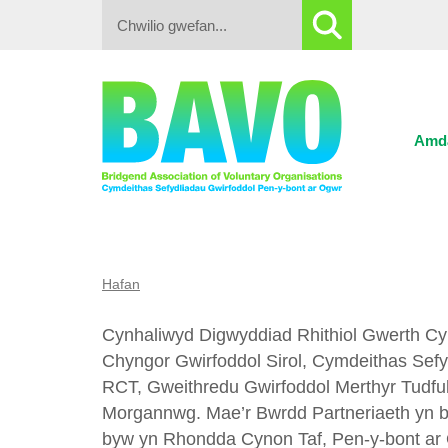
Search:
Amd
Hafan
Cynhaliwyd Digwyddiad Rhithiol Gwerth Cym
Chyngor Gwirfoddol Sirol, Cymdeithas Sefy
RCT, Gweithredu Gwirfoddol Merthyr Tudfu
Morgannwg. Mae’r Bwrdd Partneriaeth yn bodo
byw yn Rhondda Cynon Taf, Pen-y-bont ar 