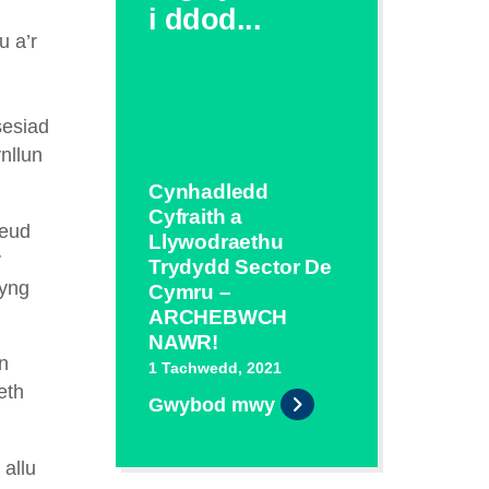
i ddod...
u a’r
sesiad
nllun
Cynhadledd
Cyfraith a
neud
Llywodraethu
y
Trydydd Sector De
 yng
Cymru –
ARCHEBWCH
NAWR!
n
1 Tachwedd, 2021
eth
Gwybod mwy
 allu